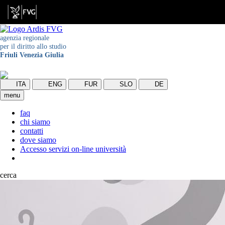
agenzia regionale
per il diritto allo studio
Friuli Venezia Giulia
ITA
ENG
FUR
SLO
DE
menu
faq
chi siamo
contatti
dove siamo
Accesso servizi on-line università
cerca