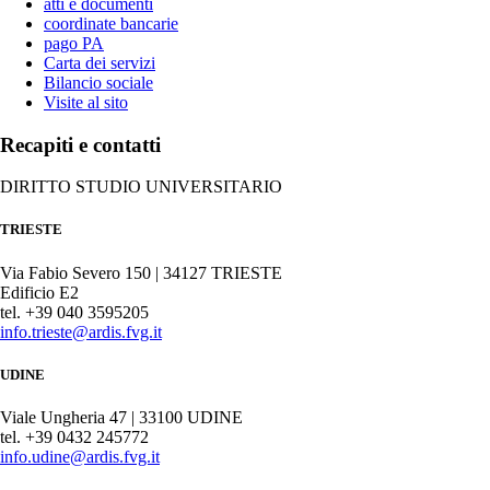
atti e documenti
coordinate bancarie
pago PA
Carta dei servizi
Bilancio sociale
Visite al sito
Recapiti e contatti
DIRITTO STUDIO UNIVERSITARIO
TRIESTE
Via Fabio Severo 150 | 34127 TRIESTE
Edificio E2
tel. +39 040 3595205
info.trieste@ardis.fvg.it
UDINE
Viale Ungheria 47 | 33100 UDINE
tel. +39 0432 245772
info.udine@ardis.fvg.it