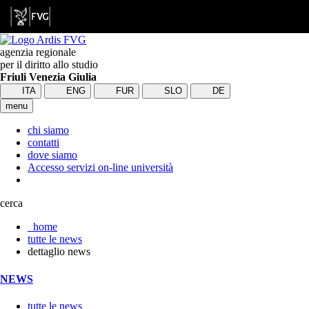
agenzia regionale
per il diritto allo studio
Friuli Venezia Giulia
ITA
ENG
FUR
SLO
DE
menu
chi siamo
contatti
dove siamo
Accesso servizi on-line università
cerca
home
tutte le news
dettaglio news
NEWS
tutte le news