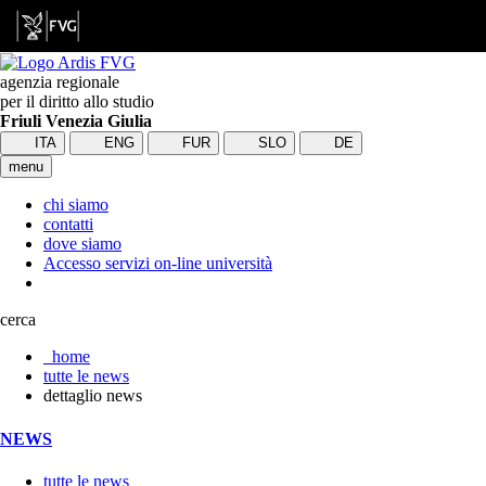
agenzia regionale
per il diritto allo studio
Friuli Venezia Giulia
ITA
ENG
FUR
SLO
DE
menu
chi siamo
contatti
dove siamo
Accesso servizi on-line università
cerca
home
tutte le news
dettaglio news
NEWS
tutte le news