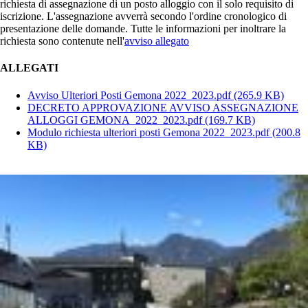
richiesta di assegnazione di un posto alloggio con il solo requisito di
iscrizione. L'assegnazione avverrà secondo l'ordine cronologico di
presentazione delle domande. Tutte le informazioni per inoltrare la
richiesta sono contenute nell'
avviso allegato
ALLEGATI
Avviso Ulteriori Posti Gemona 2022_2023.pdf
(265.9 KB)
DECRETO APPROVAZIONE AVVISO ASSEGNAZIONE
ALLOGGI GEMONA_2022_2023.pdf
(169.7 KB)
Modulo richiesta ulteriori posti Gemona 2022_2023.pdf
(200.8
KB)