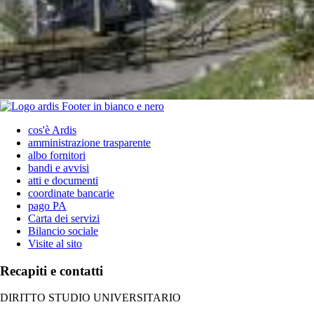
cos'è Ardis
amministrazione trasparente
albo fornitori
bandi e avvisi
atti e documenti
coordinate bancarie
pago PA
Carta dei servizi
Bilancio sociale
Visite al sito
Recapiti e contatti
DIRITTO STUDIO UNIVERSITARIO