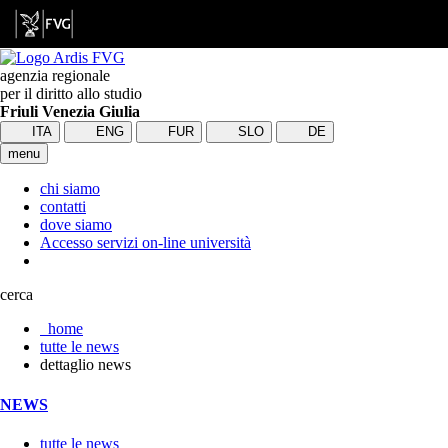
agenzia regionale
per il diritto allo studio
Friuli Venezia Giulia
ITA
ENG
FUR
SLO
DE
menu
chi siamo
contatti
dove siamo
Accesso servizi on-line università
cerca
home
tutte le news
dettaglio news
NEWS
tutte le news