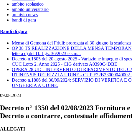
ambito scolastico
ambito universitario
archivio news
bandi di gara
Bandi di gara
Mensa di Gemona del Friuli: prorogata al 30 giugno la scadenza pe
OP 38 TS REALIZZAZIONE DELLA MENSA TEMPORANEA NEL P
lettera c) del D. Lgs. 36/2023 e s.m.i.
Decreto n.1505 del 20 agosto 2025 - Variazione impegno di spes
CUC Lotto 2. Anno 2025 - CIG derivato A0390C4DBE
OPERA 28 UD - INTERVENTO DI RIFACIMENTO DEL 
UTINENSIS DEI RIZZI A UDINE - CUP F22B23000040002. Procedur
Decreto n.1806 del 30/09/2024: SERVIZIO DI VERI
UNGHERIA A UDINE.
09.08.2023
Decreto n° 1350 del 02/08/2023 Fornitura e p
Decreto a contrarre, contestuale affidamen
ALLEGATI