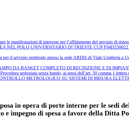
r le manifestazioni di interesse per l’affidamento del servizio di ristor
OLO UNIVERSITARIO DI TRIESTE CUP F94D25002210002 Procedu
a per il servizio portierato presso la sede ARDiS di Viale Ungheria a
CAMPO DA BASKET COMPLETO DI RECINZIONE E DI IMPI
a negoziata senza bando, ai sensi dell’art. 50 comma 1 lettera c) 
FICA E CONTROLLO METROLOGICO SU SISTEMI DI MISURA ELE
osa in opera di porte interne per le sedi de
to e impegno di spesa a favore della Ditta