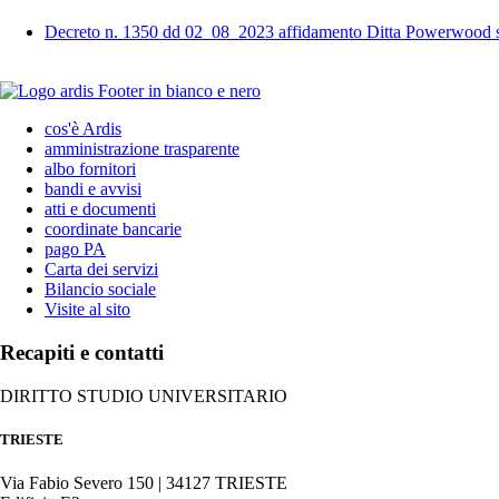
Decreto n. 1350 dd 02_08_2023 affidamento Ditta Powerwood
cos'è Ardis
amministrazione trasparente
albo fornitori
bandi e avvisi
atti e documenti
coordinate bancarie
pago PA
Carta dei servizi
Bilancio sociale
Visite al sito
Recapiti e contatti
DIRITTO STUDIO UNIVERSITARIO
TRIESTE
Via Fabio Severo 150 | 34127 TRIESTE