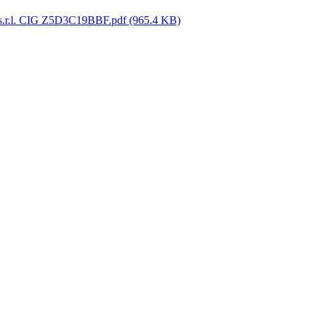
 s.r.l. CIG Z5D3C19BBF.pdf
(965.4 KB)