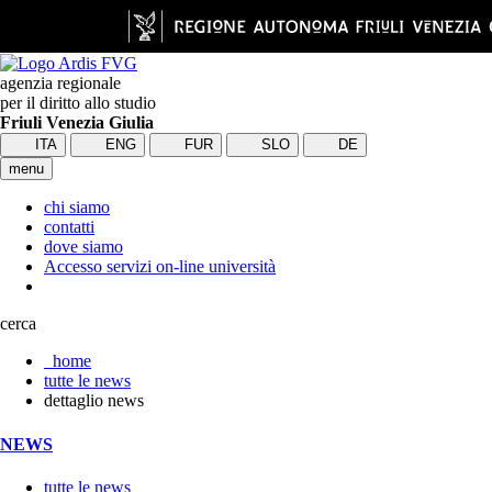
agenzia regionale
per il diritto allo studio
Friuli Venezia Giulia
ITA
ENG
FUR
SLO
DE
menu
chi siamo
contatti
dove siamo
Accesso servizi on-line università
cerca
home
tutte le news
dettaglio news
NEWS
tutte le news