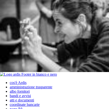
cos'è Ardis
amministrazione trasparente
albo fornitori
bandi e avvisi
atti e documenti
coordinate bancarie
pago PA