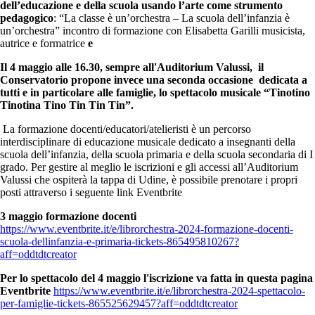
dell’educazione e della scuola usando l’arte come strumento
pedagogico
: “La classe è un’orchestra – La scuola dell’infanzia è
un’orchestra” incontro di formazione con Elisabetta Garilli musicista,
autrice e formatrice
e
Il 4 maggio alle 16.30, sempre all'Auditorium Valussi, il
Conservatorio propone invece una seconda occasione dedicata a
tutti e in particolare alle famiglie, lo spettacolo musicale “Tinotino
Tinotina Tino Tin Tin Tin”.
La formazione docenti/educatori/atelieristi è un percorso
interdisciplinare di educazione musicale dedicato a insegnanti della
scuola dell’infanzia, della scuola primaria e della scuola secondaria di I
grado. Per gestire al meglio le iscrizioni e gli accessi all’Auditorium
Valussi che ospiterà la tappa di Udine, è possibile prenotare i propri
posti attraverso i seguente link Eventbrite
3 maggio
formazione docenti
https://www.eventbrite.it/e/librorchestra-2024-formazione-docenti-
scuola-dellinfanzia-e-primaria-tickets-865495810267?
aff=oddtdtcreator
Per lo spettacolo del 4 maggio l'iscrizione va fatta in questa pagina
Eventbrite
https://www.eventbrite.it/e/librorchestra-2024-spettacolo-
per-famiglie-tickets-865525629457?aff=oddtdtcreator