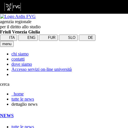
agenzia regionale
per il diritto allo studio
Friuli Venezia Giulia
ITA
ENG
FUR
SLO
DE
menu
chi siamo
contatti
dove siamo
Accesso servizi on-line università
cerca
home
tutte le news
dettaglio news
NEWS
tutte le news