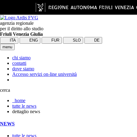
agenzia regionale
per il diritto allo studio
Friuli Venezia Giulia
ITA
ENG
FUR
SLO
DE
menu
chi siamo
contatti
dove siamo
Accesso servizi on-line università
cerca
home
tutte le news
dettaglio news
NEWS
tutte le news