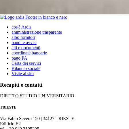
cos'è Ardis
amministrazione trasparente
albo fornitori
bandi e avvisi
atti e documenti
coordinate bancarie
pago PA
Carta dei servizi
Bilancio sociale
Visite al sito
Recapiti e contatti
DIRITTO STUDIO UNIVERSITARIO
TRIESTE
Via Fabio Severo 150 | 34127 TRIESTE
Edificio E2
tel. +39 040 3595205