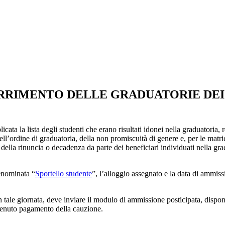
CORRIMENTO DELLE GRADUATORIE DE
ata la lista degli studenti che erano risultati idonei nella graduatoria, r
dell’ordine di graduatoria, della non promiscuità di genere e, per le matr
o della rinuncia o decadenza da parte dei beneficiari individuati nella g
denominata “
Sportello studente
”,
l’alloggio assegnato e la data di ammiss
n tale giornata, deve inviare il modulo di ammissione posticipata, disponi
vvenuto pagamento della cauzione.