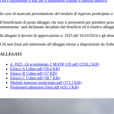
Qui è disponibile il link per il pagamento tramite il sistema pagoPA
.
In caso di mancata presentazione del modulo di ingresso posticipato o 
Il beneficiario di posto alloggio che non si presenterà per prendere pos
ammissione sarà dichiarato decaduto dal beneficio ed il relativo alloggio
In allegato il decreto di approvazione n. 1925 del 16/10/2024 e gli elenc
Chi non fosse più interessato all’alloggio messo a disposizione da Ardi
ALLEGATI
d. 1925 -24 scorrimento 2 MATR UD.pdf
(2550.2 KB)
Elenco A Udine.pdf
(59.4 KB)
Elenco B Udine.pdf
(57 KB)
Elenco C Udine.pdf
(58.7 KB)
Modulo ingresso posticipato.pdf
(373.3 KB)
Postponed admission form.pdf
(435.3 KB)