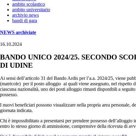
ambito scolastico
ambito universitario
archivio news
bandi di gara
NEWS archiviate
16.10.2024
BANDO UNICO 2024/25. SECONDO S
DI UDINE
Ai sensi dell’articolo 31 del Bando Ardis per l’a.a. 2024/25, viene pubblic
(matricole) per il posto alloggio ai quali viene assegnato, nel rispetto 
ciascuna nazionalità, uno dei posti alloggio rimasti disponibili a seguit
possesso.
I nuovi beneficiari possono visualizzare nella propria area personale, 
giornata indicata.
Chi è impossibilitato a presentarsi per prendere possesso dell’alloggio i
entro lo stesso giorno di ammissione, comprensive della ricevuta di a