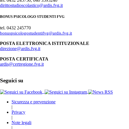
tel. 0432 245750, 040 3595240
dirittostudioscolastico@ardis.fvg.it
BONUS PSICOLOGO STUDENTI FVG
tel. 0432 245770
bonuspsicologostudentifvg@ardis.fvg.it
POSTA ELETTRONICA ISTITUZIONALE
direzione@ardis.fvg.it
POSTA CERTIFICATA
ardis@certregione.fvg.it
Seguici su
Sicurezza e prevenzione
|
Privacy
|
Note legali
|