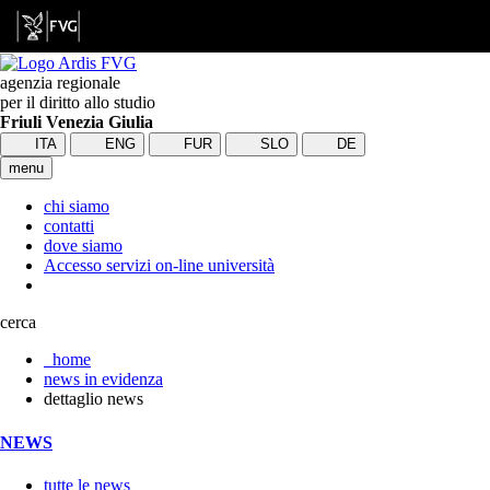
agenzia regionale
per il diritto allo studio
Friuli Venezia Giulia
ITA
ENG
FUR
SLO
DE
menu
chi siamo
contatti
dove siamo
Accesso servizi on-line università
cerca
home
news in evidenza
dettaglio news
NEWS
tutte le news