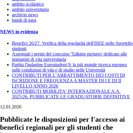
ambito scolastico
ambito universitario
archivio news
bandi di gara
NEWS in evidenza
Benefici 26/27. Verifica della regolarità dell'ISEE nello Sportello
studenti
Assegnati i premi del concorso 'Talking pictures' dedicato alle
immagini di vita universitaria
Partita l'indagine Eurostudent 9: la più grande ricerca europea
sulle condizioni di vita e di studio nelle Università
CONTRIBUTI PER L’ABBATTIMENTO DEI COSTI DI
ISCRIZIONE E FREQUENZA A MASTER DI I E DI II
LIVELLO ANNO 2026
CONTRIBUTI MOBILITA' INTERNAZIONALE A.A.
2025/26. PUBBLICATE LE GRADUATORIE DEFINITIVE
12.01.2026
Pubblicate le disposizioni per l'accesso ai
benefici regionali per gli studenti che