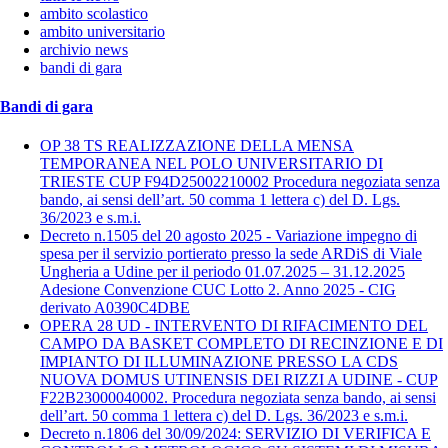
ambito scolastico
ambito universitario
archivio news
bandi di gara
Bandi di gara
OP 38 TS REALIZZAZIONE DELLA MENSA
TEMPORANEA NEL POLO UNIVERSITARIO DI
TRIESTE CUP F94D25002210002 Procedura negoziata senza
bando, ai sensi dell’art. 50 comma 1 lettera c) del D. Lgs.
36/2023 e s.m.i.
Decreto n.1505 del 20 agosto 2025 - Variazione impegno di
spesa per il servizio portierato presso la sede ARDiS di Viale
Ungheria a Udine per il periodo 01.07.2025 – 31.12.2025
Adesione Convenzione CUC Lotto 2. Anno 2025 - CIG
derivato A0390C4DBE
OPERA 28 UD - INTERVENTO DI RIFACIMENTO DEL
CAMPO DA BASKET COMPLETO DI RECINZIONE E DI
IMPIANTO DI ILLUMINAZIONE PRESSO LA CDS
NUOVA DOMUS UTINENSIS DEI RIZZI A UDINE - CUP
F22B23000040002. Procedura negoziata senza bando, ai sensi
dell’art. 50 comma 1 lettera c) del D. Lgs. 36/2023 e s.m.i.
Decreto n.1806 del 30/09/2024: SERVIZIO DI VERIFICA E