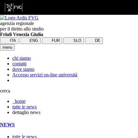
agenzia regionale
per il diritto allo studio
Friuli Venezia Giulia
ITA
ENG
FUR
SLO
DE
menu
chi siamo
contatti
dove siamo
Accesso servizi on-line università
cerca
home
tutte le news
dettaglio news
NEWS
tutte le news