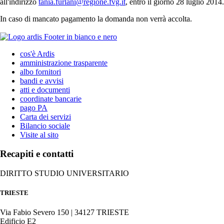
all'indirizzo
tania.furlani@regione.fvg.it
, entro il giorno 28 luglio 2014.
In caso di mancato pagamento la domanda non verrà accolta.
cos'è Ardis
amministrazione trasparente
albo fornitori
bandi e avvisi
atti e documenti
coordinate bancarie
pago PA
Carta dei servizi
Bilancio sociale
Visite al sito
Recapiti e contatti
DIRITTO STUDIO UNIVERSITARIO
TRIESTE
Via Fabio Severo 150 | 34127 TRIESTE
Edificio E2