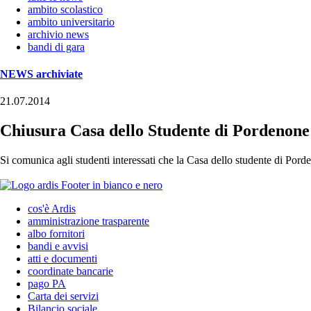
ambito scolastico
ambito universitario
archivio news
bandi di gara
NEWS archiviate
21.07.2014
Chiusura Casa dello Studente di Pordenone
Si comunica agli studenti interessati che la Casa dello studente di Pord
cos'è Ardis
amministrazione trasparente
albo fornitori
bandi e avvisi
atti e documenti
coordinate bancarie
pago PA
Carta dei servizi
Bilancio sociale