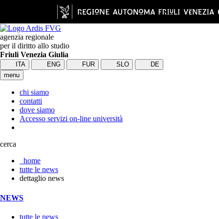
agenzia regionale
per il diritto allo studio
Friuli Venezia Giulia
ITA
ENG
FUR
SLO
DE
menu
chi siamo
contatti
dove siamo
Accesso servizi on-line università
cerca
home
tutte le news
dettaglio news
NEWS
tutte le news