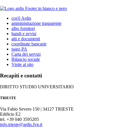
cos'è Ardis
amministrazione trasparente
albo fornitori
bandi e avvisi
atti e documenti
coordinate bancarie
pago PA
Carta dei servizi
Bilancio sociale
Visite al sito
Recapiti e contatti
DIRITTO STUDIO UNIVERSITARIO
TRIESTE
Via Fabio Severo 150 | 34127 TRIESTE
Edificio E2
tel. +39 040 3595205
info.trieste@ardis.fvg.it