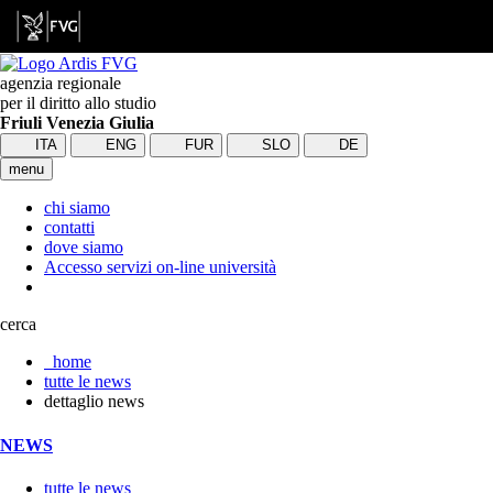
agenzia regionale
per il diritto allo studio
Friuli Venezia Giulia
ITA
ENG
FUR
SLO
DE
menu
chi siamo
contatti
dove siamo
Accesso servizi on-line università
cerca
home
tutte le news
dettaglio news
NEWS
tutte le news