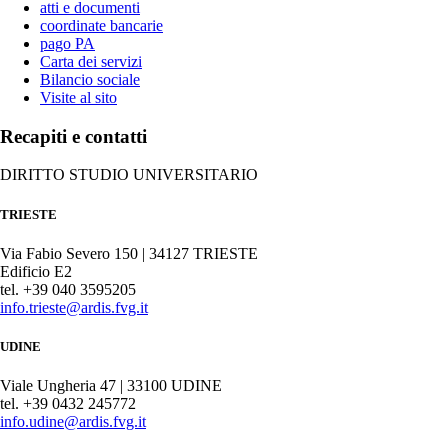
atti e documenti
coordinate bancarie
pago PA
Carta dei servizi
Bilancio sociale
Visite al sito
Recapiti e contatti
DIRITTO STUDIO UNIVERSITARIO
TRIESTE
Via Fabio Severo 150 | 34127 TRIESTE
Edificio E2
tel. +39 040 3595205
info.trieste@ardis.fvg.it
UDINE
Viale Ungheria 47 | 33100 UDINE
tel. +39 0432 245772
info.udine@ardis.fvg.it