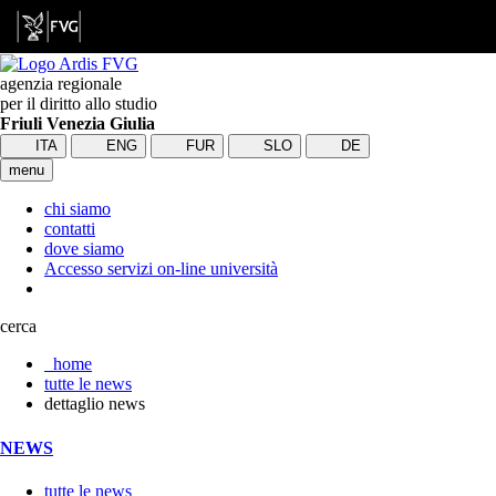
agenzia regionale
per il diritto allo studio
Friuli Venezia Giulia
ITA
ENG
FUR
SLO
DE
menu
chi siamo
contatti
dove siamo
Accesso servizi on-line università
cerca
home
tutte le news
dettaglio news
NEWS
tutte le news