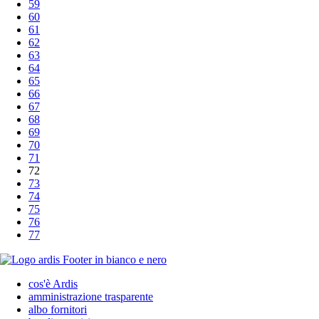
59
60
61
62
63
64
65
66
67
68
69
70
71
72
73
74
75
76
77
cos'è Ardis
amministrazione trasparente
albo fornitori