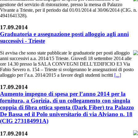
gestione del servizio di ristorazione, presso la mensa di Palazzo
Vivante a Trieste, per il periodo dal 01/01/2014 al 30/06/2014 (CIG. n.
4941641328).
17.09.2014
Graduatoria e assegnazione posti alloggio agli anni
successivi - Trieste
Si avvisa che sono state pubblicate le graduatorie per posti alloggio
anni successivi a.a. 2014/15 Trieste. Giovedì 18 settembre 2014 alle
ore 14.30 presso la SALA CONVEGNI DELL’EDIFICIO E3 Via
Fabio Severo n. 154 – Trieste si svolgeranno le assegnazioni di posto
alloggio per l’a.a. 2014/2015 a favore degli studenti iscritti
[...]
17.09.2014
Aumento impegno di spesa per l’anno 2014 per la
fornitura, a Gorizia, di un collegamento con singola
coppia di fibra ottica spenta (Dark Fiber) tra Palazzo
De Bassa ed il Polo universitario di via Alviano n. 18
(CIG 273184991A)
17.09.2014