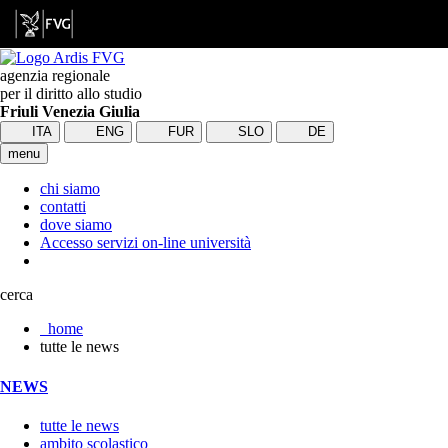
agenzia regionale
per il diritto allo studio
Friuli Venezia Giulia
ITA
ENG
FUR
SLO
DE
menu
chi siamo
contatti
dove siamo
Accesso servizi on-line università
cerca
home
tutte le news
NEWS
tutte le news
ambito scolastico