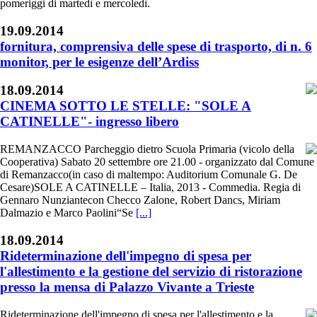
pomeriggi di martedì e mercoledì.
19.09.2014
fornitura, comprensiva delle spese di trasporto, di n. 6
monitor, per le esigenze dell’Ardiss
18.09.2014
CINEMA SOTTO LE STELLE: "SOLE A
CATINELLE"- ingresso libero
REMANZACCO Parcheggio dietro Scuola Primaria (vicolo della
Cooperativa) Sabato 20 settembre ore 21.00 - organizzato dal Comune
di Remanzacco(in caso di maltempo: Auditorium Comunale G. De
Cesare)SOLE A CATINELLE – Italia, 2013 - Commedia. Regia di
Gennaro Nunziantecon Checco Zalone, Robert Dancs, Miriam
Dalmazio e Marco Paolini“Se
[...]
18.09.2014
Rideterminazione dell'impegno di spesa per
l'allestimento e la gestione del servizio di ristorazione
presso la mensa di Palazzo Vivante a Trieste
Rideterminazione dell'impegno di spesa per l'allestimento e la