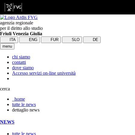
agenzia regionale
per il diritto allo studio
Friuli Venezia Giulia
ITA
ENG
FUR
SLO
DE
menu
chi siamo
contatti
dove siamo
Accesso servizi on-line università
cerca
home
tutte le news
dettaglio news
NEWS
tutte le news