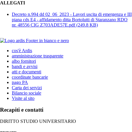
ALLEGATI
Decreto n.994 dd 02_06_2023 - Lavori uscita di emergenza e III
piana cds E4 - affidamento ditta Bortolutti di Staranzano RDO
nr. 48556 CIG Z703ADE57E.pdf
(249.8 KB)
cos'è Ardis
amministrazione trasparente
albo fornitori
bandi e avvisi
atti e documenti
coordinate bancarie
pago PA
Carta dei servizi
Bilancio sociale
Visite al sito
Recapiti e contatti
DIRITTO STUDIO UNIVERSITARIO