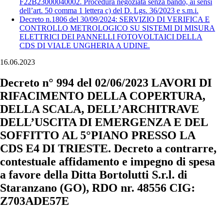
F22B23000040002. Procedura negoziata senza bando, ai sensi
dell’art. 50 comma 1 lettera c) del D. Lgs. 36/2023 e s.m.i.
Decreto n.1806 del 30/09/2024: SERVIZIO DI VERIFICA E
CONTROLLO METROLOGICO SU SISTEMI DI MISURA
ELETTRICI DEI PANNELLI FOTOVOLTAICI DELLA
CDS DI VIALE UNGHERIA A UDINE.
16.06.2023
Decreto n° 994 del 02/06/2023 LAVORI DI
RIFACIMENTO DELLA COPERTURA,
DELLA SCALA, DELL’ARCHITRAVE
DELL’USCITA DI EMERGENZA E DEL
SOFFITTO AL 5°PIANO PRESSO LA
CDS E4 DI TRIESTE. Decreto a contrarre,
contestuale affidamento e impegno di spesa
a favore della Ditta Bortolutti S.r.l. di
Staranzano (GO), RDO nr. 48556 CIG:
Z703ADE57E