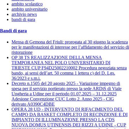
ambito scolastico
ambito universitario
archivio news
bandi di gara
Bandi di gara
Mensa di Gemona del Friuli: prorogata al 30 giugno la scadenza
per le manifestazioni di interesse per l’affidamento del servizio di
ristorazione
OP 38 TS REALIZZAZIONE DELLA MENSA
TEMPORANEA NEL POLO UNIVERSITARIO DI
TRIESTE CUP F94D25002210002 Procedura negoziata senza
bando, ai sensi dell’art. 50 comma 1 lettera c) del D. Lgs.
36/2023 e s.m.i.
Decreto n.1505 del 20 agosto 2025 - Variazione impegno di
spesa per il servizio portierato presso la sede ARDiS di Viale
Ungheria a Udine per il periodo 01.07.2025 – 31.12.2025
Adesione Convenzione CUC Lotto 2. Anno 2025 - CIG
derivato A0390C4DBE
OPERA 28 UD - INTERVENTO DI RIFACIMENTO DEL
CAMPO DA BASKET COMPLETO DI RECINZIONE E DI
IMPIANTO DI ILLUMINAZIONE PRESSO LA CDS
NUOVA DOMUS UTINENSIS DEI RIZZI A UDINE - CUP