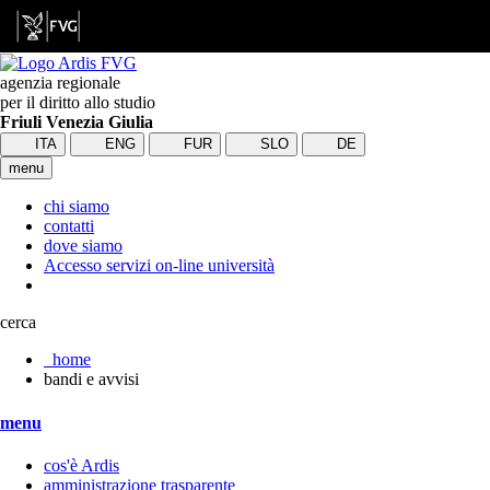
agenzia regionale
per il diritto allo studio
Friuli Venezia Giulia
ITA
ENG
FUR
SLO
DE
menu
chi siamo
contatti
dove siamo
Accesso servizi on-line università
cerca
home
bandi e avvisi
menu
cos'è Ardis
amministrazione trasparente