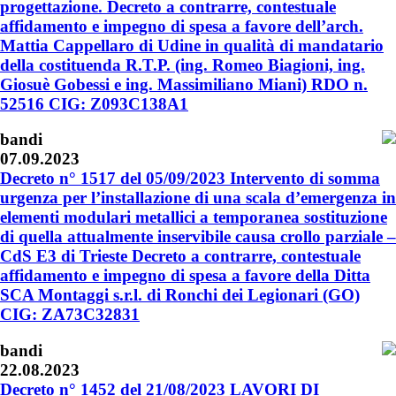
progettazione. Decreto a contrarre, contestuale
affidamento e impegno di spesa a favore dell’arch.
Mattia Cappellaro di Udine in qualità di mandatario
della costituenda R.T.P. (ing. Romeo Biagioni, ing.
Giosuè Gobessi e ing. Massimiliano Miani) RDO n.
52516 CIG: Z093C138A1
bandi
07.09.2023
Decreto n° 1517 del 05/09/2023 Intervento di somma
urgenza per l’installazione di una scala d’emergenza in
elementi modulari metallici a temporanea sostituzione
di quella attualmente inservibile causa crollo parziale –
CdS E3 di Trieste Decreto a contrarre, contestuale
affidamento e impegno di spesa a favore della Ditta
SCA Montaggi s.r.l. di Ronchi dei Legionari (GO)
CIG: ZA73C32831
bandi
22.08.2023
Decreto n° 1452 del 21/08/2023 LAVORI DI