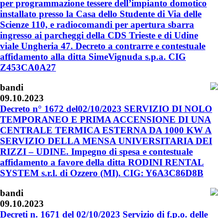
per programmazione tessere dell’impianto domotico
installato presso la Casa dello Studente di Via delle
Scienze 110, e radiocomandi per apertura sbarra
ingresso ai parcheggi della CDS Trieste e di Udine
viale Ungheria 47. Decreto a contrarre e contestuale
affidamento alla ditta SimeVignuda s.p.a. CIG
Z453CA0A27
bandi
09.10.2023
Decreto n° 1672 del02/10/2023 SERVIZIO DI NOLO
TEMPORANEO E PRIMA ACCENSIONE DI UNA
CENTRALE TERMICA ESTERNA DA 1000 KW A
SERVIZIO DELLA MENSA UNIVERSITARIA DEI
RIZZI – UDINE. Impegno di spesa e contestuale
affidamento a favore della ditta RODINI RENTAL
SYSTEM s.r.l. di Ozzero (MI). CIG: Y6A3C86D8B
bandi
09.10.2023
Decreti n. 1671 del 02/10/2023 Servizio di f.p.o. delle