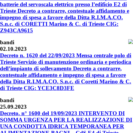
batterie del servoscala elettrico presso l’edificio E2 di
Trieste Decreto a contrarre, contestuale affidamento e
impegno di spesa a favore della Ditta R.I.M.A.CO.
S.n.c. di CORETTI Marino & C. di Trieste CIG:
Z943CA9615
bandi
02.10.2023
Decreto n. 1620 del 22/09/2023 Mensa centrale polo di
Trieste Servizio di manutenzione ordinaria e periodica
dell’impianto di sollevamento Decreto a contrarre,
contestuale affidamento e impegno di spesa a favore
della Ditta R.I.M.A.CO. S.n.c. di Coretti Marino & C.
di Trieste CIG: YCE3C8D3FE
bandi
25.09.2023
Decreto. n° 1600 del 19/09/2023 INTERVENTO DI
SOMMA URGENZA PER LA REALIZZAZIONE DI
UNA CONDOTTA IDRICA TEMPORANEA PER
ALIMENTAZIONE BAGNI – CdS E4 di Trieste