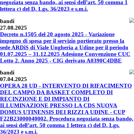
negoziata senza bando, ai sensi dell’art. 50 comma 1
lettera c) del D. Lgs. 36/2023 e s.m.i.
bandi
27.08.2025
Decreto n.1505 del 20 agosto 2025 - Variazione
impegno di spesa per il servizio portierato presso la
sede ARDiS di Viale Ungheria a Udine per il periodo
01.07.2025 – 31.12.2025 Adesione Convenzione CUC
Lotto 2. Anno 2025 - CIG derivato A0390C4DBE
bandi
07.04.2025
OPERA 28 UD - INTERVENTO DI RIFACIMENTO
DEL CAMPO DA BASKET COMPLETO DI
RECINZIONE E DI IMPIANTO DI
ILLUMINAZIONE PRESSO LA CDS NUOVA
DOMUS UTINENSIS DEI RIZZI A UDINE - CUP
F22B23000040002. Procedura negoziata senza bando,
ai sensi dell’art. 50 comma 1 lettera c) del D. Lgs.
36/2023 e s.m.i.