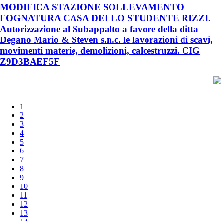
MODIFICA STAZIONE SOLLEVAMENTO
FOGNATURA CASA DELLO STUDENTE RIZZI.
Autorizzazione al Subappalto a favore della ditta
Degano Mario & Steven s.n.c. le lavorazioni di scavi,
movimenti materie, demolizioni, calcestruzzi. CIG
Z9D3BAEF5F
1
2
3
4
5
6
7
8
9
10
11
12
13