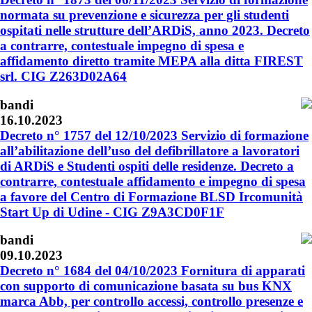
normata su prevenzione e sicurezza per gli studenti
ospitati nelle strutture dell’ARDiS, anno 2023. Decreto
a contrarre, contestuale impegno di spesa e
affidamento diretto tramite MEPA alla ditta FIREST
srl. CIG Z263D02A64
bandi
16.10.2023
Decreto n° 1757 del 12/10/2023 Servizio di formazione
all’abilitazione dell’uso del defibrillatore a lavoratori
di ARDiS e Studenti ospiti delle residenze. Decreto a
contrarre, contestuale affidamento e impegno di spesa
a favore del Centro di Formazione BLSD Ircomunità
Start Up di Udine - CIG Z9A3CD0F1F
bandi
09.10.2023
Decreto n° 1684 del 04/10/2023 Fornitura di apparati
con supporto di comunicazione basata su bus KNX
marca Abb, per controllo accessi, controllo presenze e