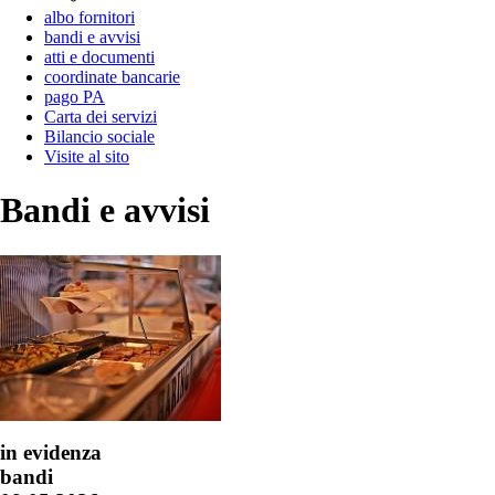
albo fornitori
bandi e avvisi
atti e documenti
coordinate bancarie
pago PA
Carta dei servizi
Bilancio sociale
Visite al sito
Bandi e avvisi
in evidenza
bandi