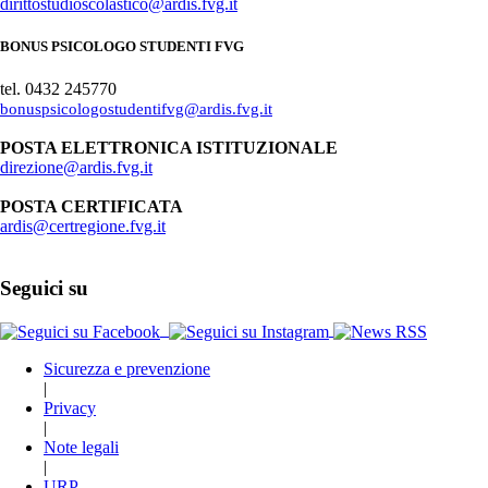
dirittostudioscolastico@ardis.fvg.it
BONUS PSICOLOGO STUDENTI FVG
tel. 0432 245770
bonuspsicologostudentifvg@ardis.fvg.it
POSTA ELETTRONICA ISTITUZIONALE
direzione@ardis.fvg.it
POSTA CERTIFICATA
ardis@certregione.fvg.it
Seguici su
Sicurezza e prevenzione
|
Privacy
|
Note legali
|
URP