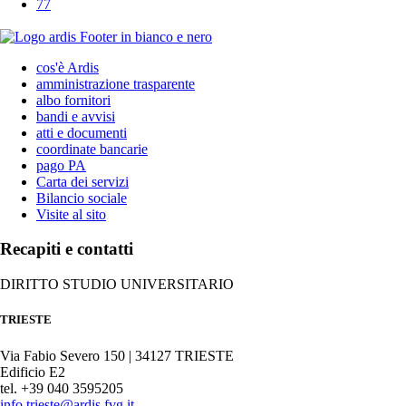
77
cos'è Ardis
amministrazione trasparente
albo fornitori
bandi e avvisi
atti e documenti
coordinate bancarie
pago PA
Carta dei servizi
Bilancio sociale
Visite al sito
Recapiti e contatti
DIRITTO STUDIO UNIVERSITARIO
TRIESTE
Via Fabio Severo 150 | 34127 TRIESTE
Edificio E2
tel. +39 040 3595205
info.trieste@ardis.fvg.it