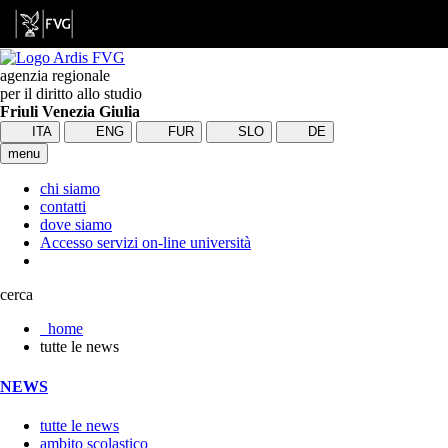
agenzia regionale
per il diritto allo studio
Friuli Venezia Giulia
ITA
ENG
FUR
SLO
DE
menu
chi siamo
contatti
dove siamo
Accesso servizi on-line università
cerca
home
tutte le news
NEWS
tutte le news
ambito scolastico