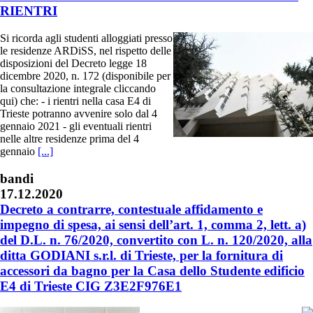
RIENTRI
Si ricorda agli studenti alloggiati presso
le residenze ARDiSS, nel rispetto delle
disposizioni del Decreto legge 18
dicembre 2020, n. 172 (disponibile per
la consultazione integrale cliccando
qui) che: - i rientri nella casa E4 di
Trieste potranno avvenire solo dal 4
gennaio 2021 - gli eventuali rientri
nelle altre residenze prima del 4
gennaio
[...]
bandi
17.12.2020
Decreto a contrarre, contestuale affidamento e
impegno di spesa, ai sensi dell’art. 1, comma 2, lett. a)
del D.L. n. 76/2020, convertito con L. n. 120/2020, alla
ditta GODIANI s.r.l. di Trieste, per la fornitura di
accessori da bagno per la Casa dello Studente edificio
E4 di Trieste CIG Z3E2F976E1