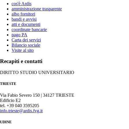
cos'è Ardis
amministrazione trasparente
albo fornitori
bandi e avvisi
atti e documenti
coordinate bancarie
pago PA
Carta dei servizi
Bilancio sociale
Visite al sito
Recapiti e contatti
DIRITTO STUDIO UNIVERSITARIO
TRIESTE
Via Fabio Severo 150 | 34127 TRIESTE
Edificio E2
tel. +39 040 3595205
info.trieste@ardis.fvg.it
UDINE