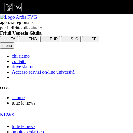
agenzia regionale
per il diritto allo studio
Friuli Venezia Giulia
ITA
ENG
FUR
SLO
DE
menu
chi siamo
contatti
dove siamo
Accesso servizi on-line università
cerca
home
tutte le news
NEWS
tutte le news
ambito scolastico