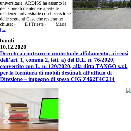
universitarie, ARDISS ha assunto la
decisione di mantenere aperte le
residenze universitarie con l’eccezione
delle seguenti Case che resteranno
chiuse: - E4 Trieste - Maria
[...]
bandi
10.12.2020
Decreto a contrarre e contestuale affidamento, ai sensi
dell’art. 1, comma 2, lett. a) del D.L. n. 76/2020,
convertito con L. n. 120/2020, alla ditta TANGO s.r.l.
per la fornitura di mobili destinati all’ufficio di
Direzione – impegno di spesa CIG Z462F4C214