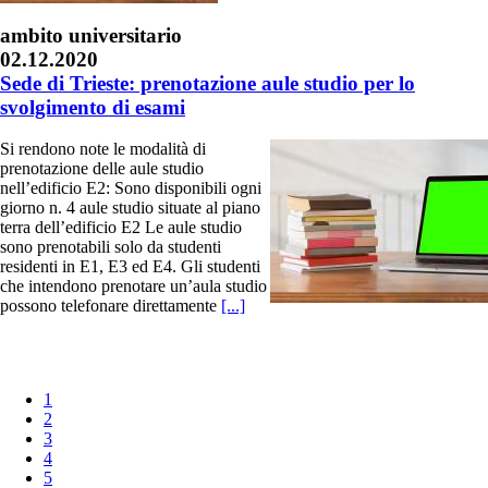
ambito universitario
02.12.2020
Sede di Trieste: prenotazione aule studio per lo
svolgimento di esami
Si rendono note le modalità di
prenotazione delle aule studio
nell’edificio E2: Sono disponibili ogni
giorno n. 4 aule studio situate al piano
terra dell’edificio E2 Le aule studio
sono prenotabili solo da studenti
residenti in E1, E3 ed E4. Gli studenti
che intendono prenotare un’aula studio
possono telefonare direttamente
[...]
1
2
3
4
5